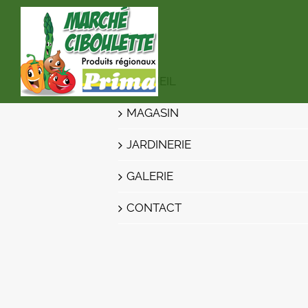
Passer
au
contenu
MENU
ACCUEIL
MAGASIN
JARDINERIE
GALERIE
CONTACT