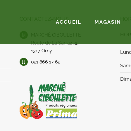
CONTACTEZ-NOUS
HOR
ACCUEIL
MAGASIN
HOR
MARCHÉ CIBOULETTE
Route de La Sarraz 35
1317 Orny
Lund
021 866 17 62
Sam
Dim